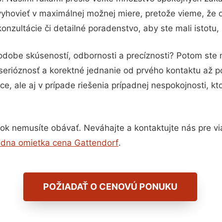
vyhovieť v maximálnej možnej miere, pretože vieme, že 
nzultácie či detailné poradenstvo, aby ste mali istotu
podobe skúseností, odbornosti a precíznosti? Potom ste
serióznosť a korektné jednanie od prvého kontaktu až 
e, ale aj v prípade riešenia prípadnej nespokojnosti, kt
ok nemusíte obávať. Neváhajte a kontaktujte nás pre viac
dna omietka cena Gattendorf
.
POŽIADAŤ O CENOVÚ PONUKU