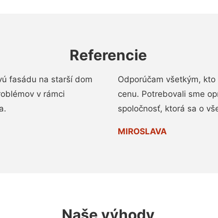
Referencie
vú fasádu na starší dom
Odporúčam všetkým, kto 
roblémov v rámci
cenu. Potrebovali sme op
a.
spoločnosť, ktorá sa o vš
MIROSLAVA
Naše výhody