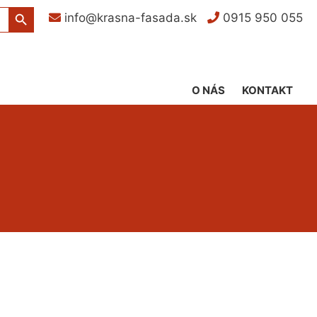
Search Button
info@krasna-fasada.sk
0915 950 055
O NÁS
KONTAKT