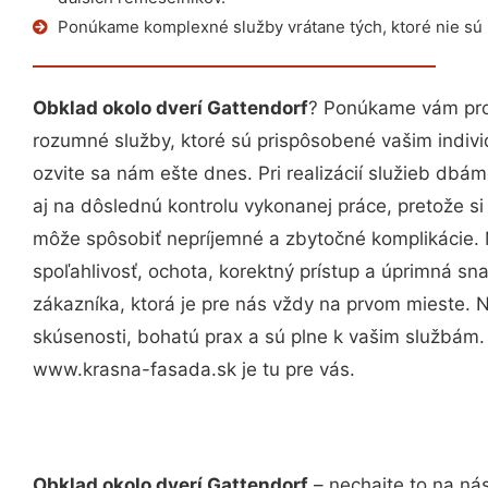
Ponúkame komplexné služby vrátane tých, ktoré nie sú
Obklad okolo dverí Gattendorf
? Ponúkame vám prof
rozumné služby, ktoré sú prispôsobené vašim indi
ozvite sa nám ešte dnes. Pri realizácií služieb dbám
aj na dôslednú kontrolu vykonanej práce, pretože 
môže spôsobiť nepríjemné a zbytočné komplikácie. 
spoľahlivosť, ochota, korektný prístup a úprimná 
zákazníka, ktorá je pre nás vždy na prvom mieste. 
skúsenosti, bohatú prax a sú plne k vašim službám
www.krasna-fasada.sk je tu pre vás.
Obklad okolo dverí Gattendorf
– nechajte to na ná