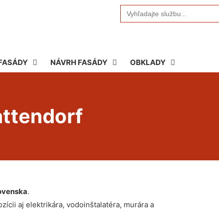
Search
for:
FASÁDY
NÁVRH FASÁDY
OBKLADY
attendorf
ovenska
.
ícii aj elektrikára, vodoinštalatéra, murára a