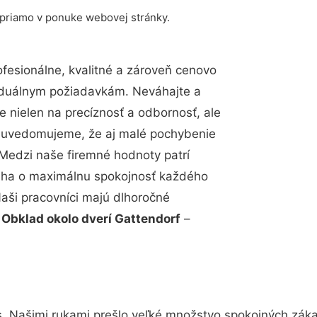
 priamo v ponuke webovej stránky.
esionálne, kvalitné a zároveň cenovo
viduálnym požiadavkám. Neváhajte a
e nielen na precíznosť a odbornosť, ale
si uvedomujeme, že aj malé pochybenie
Medzi naše firemné hodnoty patrí
snaha o maximálnu spokojnosť každého
Naši pracovníci majú dlhoročné
.
Obklad okolo dverí Gattendorf
–
s. Našimi rukami prešlo veľké množstvo spokojných záka