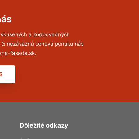
nás
o skúsených a zodpovedných
ií či nezáväznú cenovú ponuku nás
sna-fasada.sk.
S
Dôležité odkazy