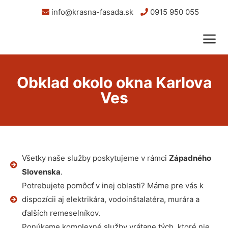
info@krasna-fasada.sk
0915 950 055
Obklad okolo okna Karlova
Ves
Všetky naše služby poskytujeme v rámci
Západného
Slovenska
.
Potrebujete pomôcť v inej oblasti? Máme pre vás k
dispozícii aj elektrikára, vodoinštalatéra, murára a
ďalších remeselníkov.
Ponúkame komplexné služby vrátane tých, ktoré nie