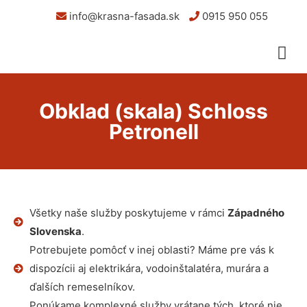
info@krasna-fasada.sk
0915 950 055
Obklad (skala) Schloss
Petronell
Všetky naše služby poskytujeme v rámci
Západného
Slovenska
.
Potrebujete pomôcť v inej oblasti? Máme pre vás k
dispozícii aj elektrikára, vodoinštalatéra, murára a
ďalších remeselníkov.
Ponúkame komplexné služby vrátane tých, ktoré nie