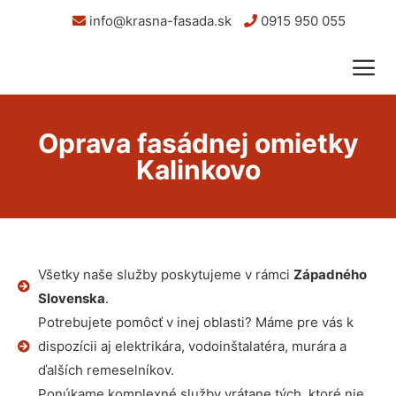
info@krasna-fasada.sk
0915 950 055
Oprava fasádnej omietky
Kalinkovo
Všetky naše služby poskytujeme v rámci
Západného
Slovenska
.
Potrebujete pomôcť v inej oblasti? Máme pre vás k
dispozícii aj elektrikára, vodoinštalatéra, murára a
ďalších remeselníkov.
Ponúkame komplexné služby vrátane tých, ktoré nie