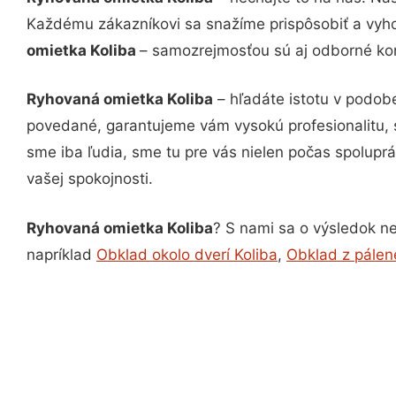
Každému zákazníkovi sa snažíme prispôsobiť a vyho
omietka Koliba
– samozrejmosťou sú aj odborné konz
Ryhovaná omietka Koliba
– hľadáte istotu v podob
povedané, garantujeme vám vysokú profesionalitu, 
sme iba ľudia, sme tu pre vás nielen počas spoluprác
vašej spokojnosti.
Ryhovaná omietka Koliba
? S nami sa o výsledok ne
napríklad
Obklad okolo dverí Koliba
,
Obklad z pálene