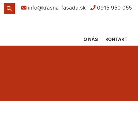
Search Button
info@krasna-fasada.sk
0915 950 055
O NÁS
KONTAKT