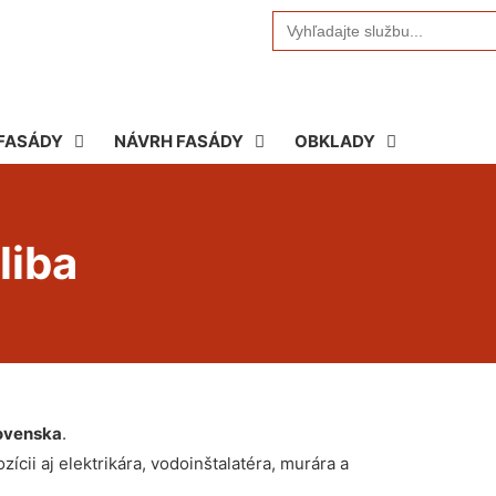
Search
for:
FASÁDY
NÁVRH FASÁDY
OBKLADY
liba
ovenska
.
ícii aj elektrikára, vodoinštalatéra, murára a