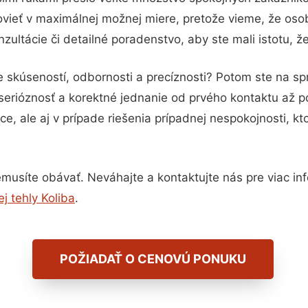
vieť v maximálnej možnej miere, pretože vieme, že oso
ultácie či detailné poradenstvo, aby ste mali istotu, 
e skúseností, odbornosti a precíznosti? Potom ste na s
serióznosť a korektné jednanie od prvého kontaktu až 
e, ale aj v prípade riešenia prípadnej nespokojnosti, kt
musíte obávať. Neváhajte a kontaktujte nás pre viac infor
j tehly Koliba
.
POŽIADAŤ O CENOVÚ PONUKU