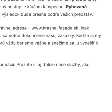
bný prístup je kľúčom k úspechu.
Ryhovaná
že výsledok bude presne podľa vašich predstáv.
právnej adrese – www.krasna-fasada.sk. Inak
po samotné dokončenie vašej zákazky. Keďže aj my
orú vždy berieme vážne a snažíme sa ju vyriešiť k
mácií. Prezrite si aj ďalšie naše služby, ako