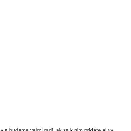
 a budeme veľmi radi, ak sa k nim pridáte aj vy.