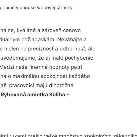
 priamo v ponuke webovej stránky.
álne, kvalitné a zároveň cenovo
viduálnym požiadavkám. Neváhajte a
e nielen na precíznosť a odbornosť, ale
si uvedomujeme, že aj malé pochybenie
Medzi naše firemné hodnoty patrí
snaha o maximálnu spokojnosť každého
Naši pracovníci majú dlhoročné
.
Ryhovaná omietka Koliba
–
imi rukami prešlo veľké množstvo spokojných zákazníkov