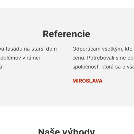
Referencie
vú fasádu na starší dom
Odporúčam všetkým, kto 
roblémov v rámci
cenu. Potrebovali sme op
a.
spoločnosť, ktorá sa o vš
MIROSLAVA
Naše výhody