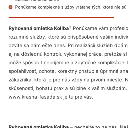
Ponúkame komplexné služby vrátane tých, ktoré nie sú
Ryhovaná omietka Koliba
? Ponúkame vám profesion
rozumné služby, ktoré sú prispôsobené vašim indi
ozvite sa nám ešte dnes. Pri realizácií služieb dbám
aj na dôslednú kontrolu vykonanej práce, pretože 
môže spôsobiť nepríjemné a zbytočné komplikácie. 
spoľahlivosť, ochota, korektný prístup a úprimná 
zákazníka, ktorá je pre nás vždy na prvom mieste. 
skúsenosti, bohatú prax a sú plne k vašim službám
www.krasna-fasada.sk je tu pre vás.
Ryhovaná omietka Koliba
– nechajte to na nás. Naš