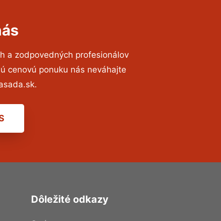
nás
ch a zodpovedných profesionálov
znú cenovú ponuku nás neváhajte
asada.sk.
S
Dôležité odkazy