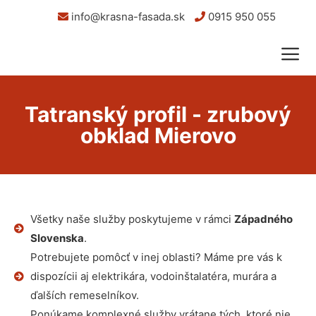
info@krasna-fasada.sk
0915 950 055
Tatranský profil - zrubový
obklad Mierovo
Všetky naše služby poskytujeme v rámci
Západného
Slovenska
.
Potrebujete pomôcť v inej oblasti? Máme pre vás k
dispozícii aj elektrikára, vodoinštalatéra, murára a
ďalších remeselníkov.
Ponúkame komplexné služby vrátane tých, ktoré nie