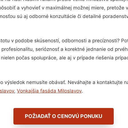
pôsobiť a vyhovieť v maximálnej možnej miere, pretože 
osťou sú aj odborné konzultácie či detailné poradenstv
stotu v podobe skúseností, odbornosti a precíznosti? 
profesionalitu, serióznosť a korektné jednanie od prvé
nielen počas spolupráce, ale aj v prípade riešenia príp
o výsledok nemusíte obávať. Neváhajte a kontaktujte nás 
slavov
,
Vonkajšia fasáda Miloslavov
.
POŽIADAŤ O CENOVÚ PONUKU