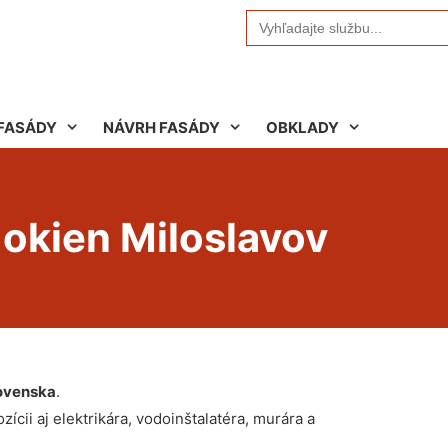
Search
for:
FASÁDY
NÁVRH FASÁDY
OBKLADY
 okien Miloslavov
ovenska
.
ícii aj elektrikára, vodoinštalatéra, murára a