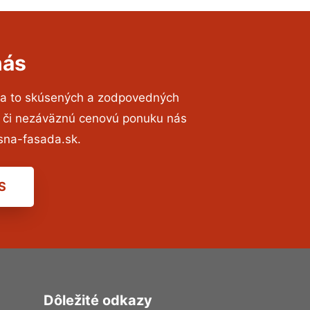
nás
na to skúsených a zodpovedných
ií či nezáväznú cenovú ponuku nás
sna-fasada.sk.
S
Dôležité odkazy