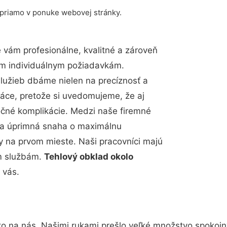
 priamo v ponuke webovej stránky.
vám profesionálne, kvalitné a zároveň
im individuálnym požiadavkám.
 služieb dbáme nielen na precíznosť a
ráce, pretože si uvedomujeme, že aj
čné komplikácie. Medzi naše firemné
up a úprimná snaha o maximálnu
y na prvom mieste. Naši pracovníci majú
im službám.
Tehlový obklad okolo
 vás.
to na nás. Našimi rukami prešlo veľké množstvo spokojn