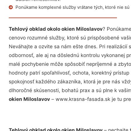
Ponúkame komplexné služby vrátane tých, ktoré nie sú
Tehlový obklad okolo okien Miloslavov
? Ponúkame 
cenovo rozumné služby, ktoré sú prispôsobené vaš
Neváhajte a ozvite sa nám ešte dnes. Pri realizácií
odbornosť, ale aj na dôslednú kontrolu vykonanej p
malé pochybenie môže spôsobiť nepríjemné a zbyto
hodnoty patrí spoľahlivosť, ochota, korektný príst
spokojnosť každého zákazníka, ktorá je pre nás vžd
dlhoročné skúsenosti, bohatú prax a sú plne k vaš
okien Miloslavov
– www.krasna-fasada.sk je tu pre
Tehlový obklad okolo okien Miloslavov
– nechajte 