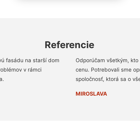
Referencie
vú fasádu na starší dom
Odporúčam všetkým, kto 
roblémov v rámci
cenu. Potrebovali sme op
a.
spoločnosť, ktorá sa o vš
MIROSLAVA