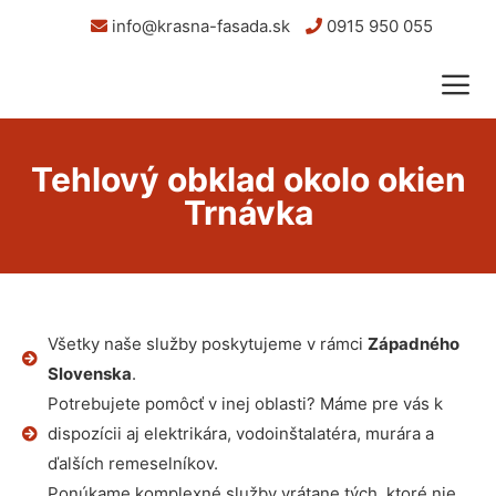
info@krasna-fasada.sk
0915 950 055
Tehlový obklad okolo okien
Trnávka
Všetky naše služby poskytujeme v rámci
Západného
Slovenska
.
Potrebujete pomôcť v inej oblasti? Máme pre vás k
dispozícii aj elektrikára, vodoinštalatéra, murára a
ďalších remeselníkov.
Ponúkame komplexné služby vrátane tých, ktoré nie