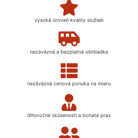
vysoká úroveň kvality služieb
nezáväzná a bezplatná obhliadka
nezáväzná cenová ponuka na mieru
dlhoročné skúsenosti a bohatá prax