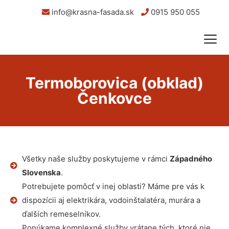
info@krasna-fasada.sk
0915 950 055
Termoborovica (obklad)
Čenkovce
Všetky naše služby poskytujeme v rámci
Západného
Slovenska
.
Potrebujete pomôcť v inej oblasti? Máme pre vás k
dispozícii aj elektrikára, vodoinštalatéra, murára a
ďalších remeselníkov.
Ponúkame komplexné služby vrátane tých, ktoré nie