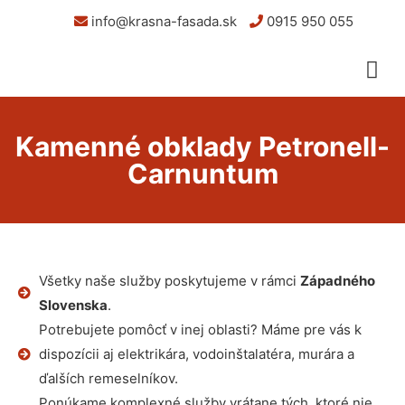
info@krasna-fasada.sk
0915 950 055
Kamenné obklady Petronell-
Carnuntum
Všetky naše služby poskytujeme v rámci
Západného
Slovenska
.
Potrebujete pomôcť v inej oblasti? Máme pre vás k
dispozícii aj elektrikára, vodoinštalatéra, murára a
ďalších remeselníkov.
Ponúkame komplexné služby vrátane tých, ktoré nie