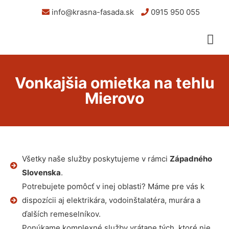
info@krasna-fasada.sk
0915 950 055
Vonkajšia omietka na tehlu
Mierovo
Všetky naše služby poskytujeme v rámci
Západného
Slovenska
.
Potrebujete pomôcť v inej oblasti? Máme pre vás k
dispozícii aj elektrikára, vodoinštalatéra, murára a
ďalších remeselníkov.
Ponúkame komplexné služby vrátane tých, ktoré nie