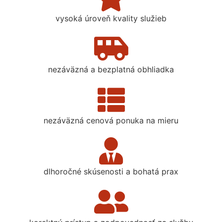
vysoká úroveň kvality služieb
nezáväzná a bezplatná obhliadka
nezáväzná cenová ponuka na mieru
dlhoročné skúsenosti a bohatá prax