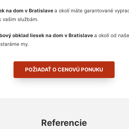
ek na dom v Bratislave
a okolí máte garantované vypra
 k vašim službám.
bový obklad liesek na dom v Bratislave
a okolí od naš
ostaráme my.
POŽIADAŤ O CENOVÚ PONUKU
Referencie