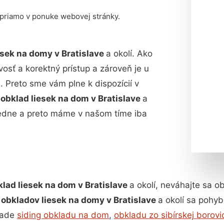
 priamo v ponuke webovej stránky.
esek na domy v Bratislave
a okolí. Ako
vosť a korektný prístup a zároveň je u
 Preto sme vám plne k dispozícií v
obklad liesek na dom v Bratislave
a
sledne a preto máme v našom tíme iba
lad liesek na dom v Bratislave
a okolí, neváhajte sa o
obkladov liesek na domy v Bratislave
a okolí sa pohy
pade
siding obkladu na dom
,
obkladu zo sibírskej borovi