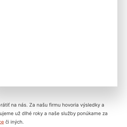
brátiť na nás. Za našu firmu hovoria výsledky a
bujeme už dlhé roky a naše služby ponúkame za
ce
či iných.