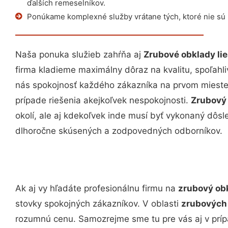
ďalších remeselníkov.
Ponúkame komplexné služby vrátane tých, ktoré nie sú
Naša ponuka služieb zahŕňa aj
Zrubové obklady li
firma kladieme maximálny dôraz na kvalitu, spoľahli
nás spokojnosť každého zákazníka na prvom mieste.
prípade riešenia akejkoľvek nespokojnosti.
Zrubový 
okolí, ale aj kdekoľvek inde musí byť vykonaný dô
dlhoročne skúsených a zodpovedných odborníkov.
Ak aj vy hľadáte profesionálnu firmu na
zrubový obk
stovky spokojných zákazníkov. V oblasti
zrubových 
rozumnú cenu. Samozrejme sme tu pre vás aj v prí