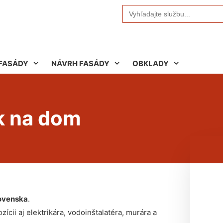
Search
for:
FASÁDY
NÁVRH FASÁDY
OBKLADY
k na dom
ovenska
.
ícii aj elektrikára, vodoinštalatéra, murára a