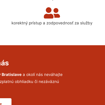
korektný prístup a zodpovednosť za služby
nás
 Bratislave
a okolí nás neváhajte
ezplatnú obhliadku či nezáväznú
S