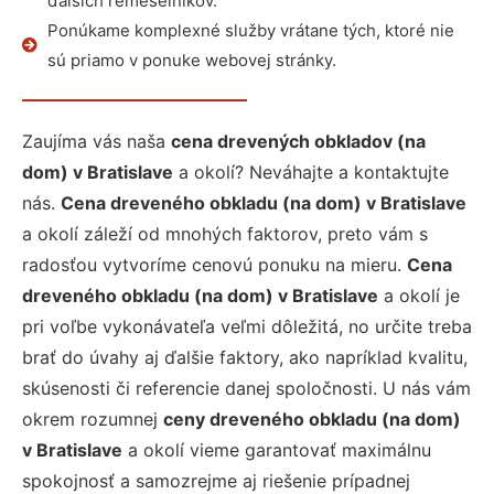
ďalších remeselníkov.
Ponúkame komplexné služby vrátane tých, ktoré nie
sú priamo v ponuke webovej stránky.
Zaujíma vás naša
cena drevených obkladov (na
dom) v Bratislave
a okolí? Neváhajte a kontaktujte
nás.
Cena dreveného obkladu (na dom) v Bratislave
a okolí záleží od mnohých faktorov, preto vám s
radosťou vytvoríme cenovú ponuku na mieru.
Cena
dreveného obkladu (na dom) v Bratislave
a okolí je
pri voľbe vykonávateľa veľmi dôležitá, no určite treba
brať do úvahy aj ďalšie faktory, ako napríklad kvalitu,
skúsenosti či referencie danej spoločnosti. U nás vám
okrem rozumnej
ceny dreveného obkladu (na dom)
v Bratislave
a okolí vieme garantovať maximálnu
spokojnosť a samozrejme aj riešenie prípadnej