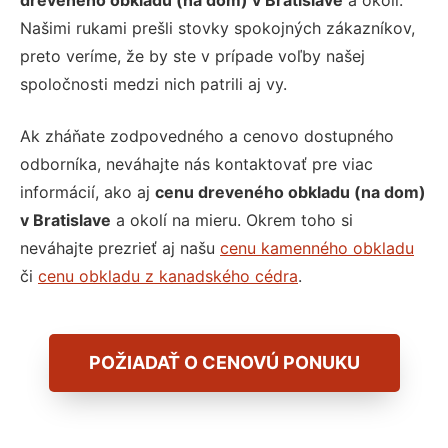
dreveného obkladu (na dom) v Bratislave
a okolí.
Našimi rukami prešli stovky spokojných zákazníkov,
preto veríme, že by ste v prípade voľby našej
spoločnosti medzi nich patrili aj vy.
Ak zháňate zodpovedného a cenovo dostupného
odborníka, neváhajte nás kontaktovať pre viac
informácií, ako aj
cenu dreveného obkladu (na dom)
v Bratislave
a okolí na mieru. Okrem toho si
neváhajte prezrieť aj našu
cenu kamenného obkladu
či
cenu obkladu z kanadského cédra
.
POŽIADAŤ O CENOVÚ PONUKU