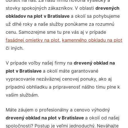
obrátiť na nás. Za našu firmu hovoria výsledky a
stovky spokojných zákazníkov. V oblasti
drevených
obkladov na plot
v Bratislave
a okolí sa pohybujeme
už dlhé roky a naše služby ponúkame za rozumnú
cenu. Samozrejme sme tu pre vás aj v prípade
fasádnej omietky na plot
,
kamenného obkladu na plot
či iných.
V prípade voľby našej firmy na
drevený obklad na
plot
v Bratislave
a okolí máte garantované
vypracovanie nezáväznej cenovej ponuky, ako aj
prípadnú obhliadku a pripravenosť nášho tímu plne k
vašim službám.
Máte záujem o profesionálny a cenovo výhodný
drevený obklad na plot
v Bratislave
a okolí od našej
spoločnosti? Postup je veľmi jednoduchý. Neváhajte