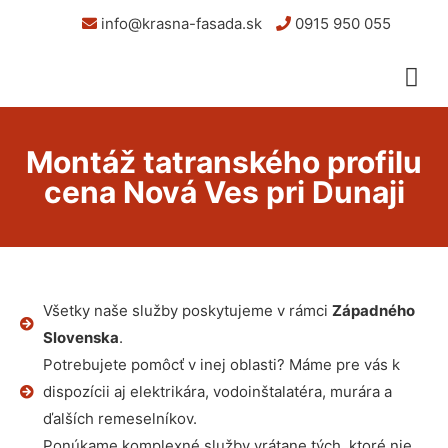
info@krasna-fasada.sk
0915 950 055
Montáž tatranského profilu
cena Nová Ves pri Dunaji
Všetky naše služby poskytujeme v rámci
Západného
Slovenska
.
Potrebujete pomôcť v inej oblasti? Máme pre vás k
dispozícii aj elektrikára, vodoinštalatéra, murára a
ďalších remeselníkov.
Ponúkame komplexné služby vrátane tých, ktoré nie