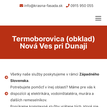
info@krasna-fasada.sk
0915 950 055
Termoborovica (obklad)
Nová Ves pri Dunaji
Všetky naše služby poskytujeme v rámci
Západného
Slovenska
.
Potrebujete pomôcť v inej oblasti? Máme pre vás k
dispozícii aj elektrikára, vodoinštalatéra, murára a
ďalších remeselníkov.
Ponúkame komplexné služby vrátane tých, ktoré nie