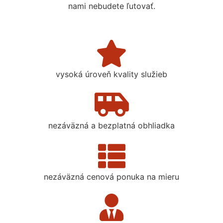
nami nebudete ľutovať.
vysoká úroveň kvality služieb
nezáväzná a bezplatná obhliadka
nezáväzná cenová ponuka na mieru